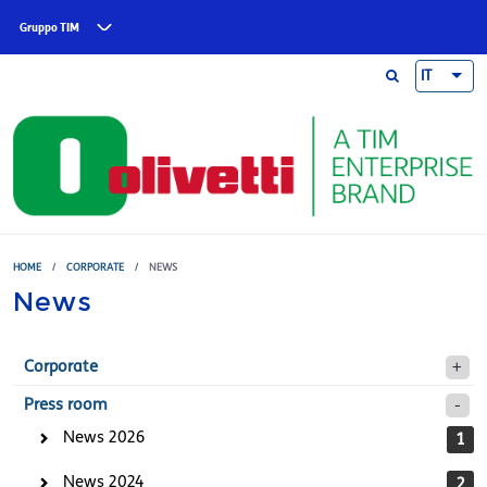
Skip to main content
Gruppo TIM
IT
HOME
/
CORPORATE
/
NEWS
News
Corporate
Press room
News 2026
1
News 2024
2