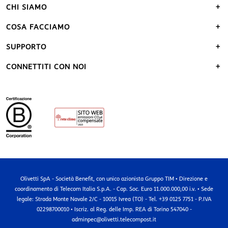
CHI SIAMO
COSA FACCIAMO
SUPPORTO
CONNETTITI CON NOI
Olivetti SpA - Società Benefit, con unico azionista Gruppo TIM • Direzione e
coordinamento di Telecom Italia S.p.A. - Cap. Soc. Euro 11.000.000,00 i.v. • Sede
legale: Strada Monte Navale 2/C - 10015 Ivrea (TO) - Tel. +39 0125 7751 - P.IVA
02298700010 • Iscriz. al Reg. delle Imp. REA di Torino 547040 -
adminpec@olivetti.telecompost.it