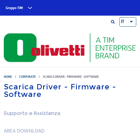
Skip to main content
Gruppo TIM
IT
HOME
/
CORPORATE
/
SCARICA DRIVER - FIRMWARE - SOFTWARE
Scarica Driver - Firmware -
Software
Supporto e Assistenza
AREA DOWNLOAD