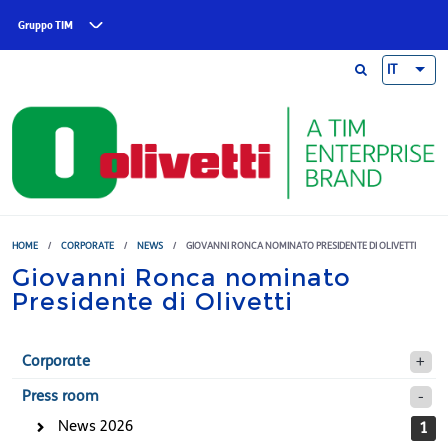
Skip to main content
Gruppo TIM
IT
HOME
/
CORPORATE
/
NEWS
/
GIOVANNI RONCA NOMINATO PRESIDENTE DI OLIVETTI
Giovanni Ronca nominato
Presidente di Olivetti
Corporate
Press room
News 2026
1