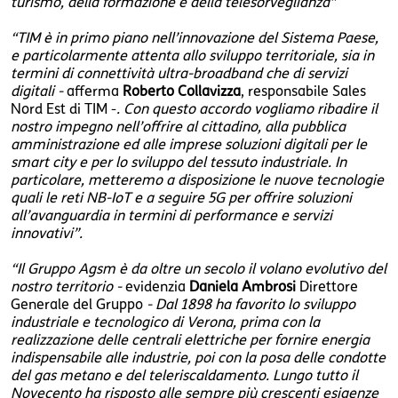
turismo, della formazione e della telesorveglianza”
“TIM è in primo piano nell’innovazione del Sistema Paese,
e particolarmente attenta allo sviluppo territoriale, sia in
termini di connettività ultra-broadband che di servizi
digitali -
afferma
Roberto Collavizza
, responsabile Sales
Nord Est di TIM -
. Con questo accordo vogliamo ribadire il
nostro impegno nell’offrire al cittadino, alla pubblica
amministrazione ed alle imprese soluzioni digitali per le
smart city e per lo sviluppo del tessuto industriale. In
particolare, metteremo a disposizione le nuove tecnologie
quali le reti NB-IoT e a seguire 5G per offrire soluzioni
all’avanguardia in termini di performance e servizi
innovativi”.
“Il Gruppo Agsm è da oltre un secolo il volano evolutivo del
nostro territorio -
evidenzia
Daniela Ambrosi
Direttore
Generale del Gruppo
- Dal 1898 ha favorito lo sviluppo
industriale e tecnologico di Verona, prima con la
realizzazione delle centrali elettriche per fornire energia
indispensabile alle industrie, poi con la posa delle condotte
del gas metano e del teleriscaldamento. Lungo tutto il
Novecento ha risposto alle sempre più crescenti esigenze