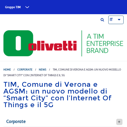
Skip to main content
Gruppo TIM
IT
HOME
/
CORPORATE
/
NEWS
/
TIM, COMUNE DI VERONA E AGSM: UN NUOVO MODELLO
DI “SMART CITY” CON L’INTERNET OF THINGS E IL 5G
TIM, Comune di Verona e
AGSM: un nuovo modello di
“Smart City” con l’Internet Of
Things e il 5G
Corporate