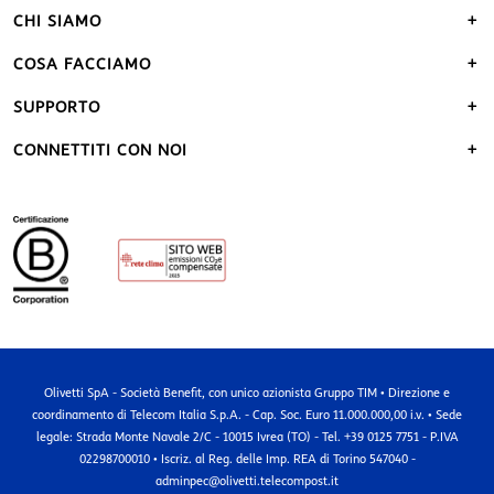
CHI SIAMO
COSA FACCIAMO
SUPPORTO
CONNETTITI CON NOI
Olivetti SpA - Società Benefit, con unico azionista Gruppo TIM • Direzione e
coordinamento di Telecom Italia S.p.A. - Cap. Soc. Euro 11.000.000,00 i.v. • Sede
legale: Strada Monte Navale 2/C - 10015 Ivrea (TO) - Tel. +39 0125 7751 - P.IVA
02298700010 • Iscriz. al Reg. delle Imp. REA di Torino 547040 -
adminpec@olivetti.telecompost.it