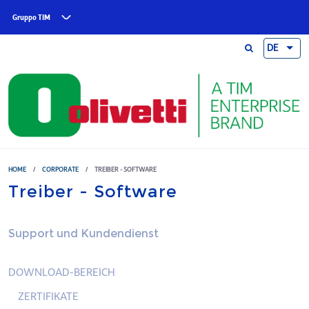
Skip to main content
Gruppo TIM
DE
HOME
/
CORPORATE
/
TREIBER - SOFTWARE
Treiber - Software
Support und Kundendienst
DOWNLOAD-BEREICH
ZERTIFIKATE