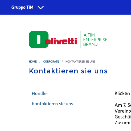
Skip to main content
Gruppo TIM
Corporate
Dienstleistungen
Űber uns
TIM
Fondazione TIM
TIM Business
TIM Enterprise
HOME
/
CORPORATE
/
KONTAKTIEREN SIE UNS
Kontaktieren sie uns
Olivetti
Noovle
Klicken
Händler
Telsy
Kontaktieren sie uns
Am 7. S
TIM Brasil
Vereinb
Geschäf
Zusamme