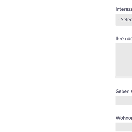
Interes
Ihre na
Geben s
Wohno