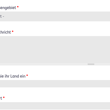
sengebiet
*
chricht
*
ie ihr Land ein
*
rt
*