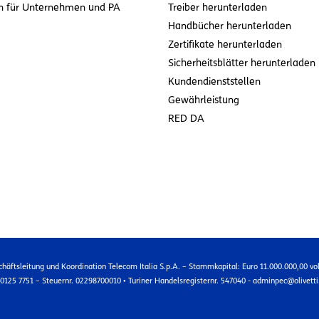
n für Unternehmen und PA
Treiber herunterladen
Handbücher herunterladen
Zertifikate herunterladen
Sicherheitsblätter herunterladen
Kundendienststellen
Gewährleistung
RED DA
chäftsleitung und Koordination Telecom Italia S.p.A. – Stammkapital: Euro 11.000.000,00 vol
9 0125 7751 – Steuernr. 02298700010 • Turiner Handelsregisternr. 547040 - adminpec@olivetti