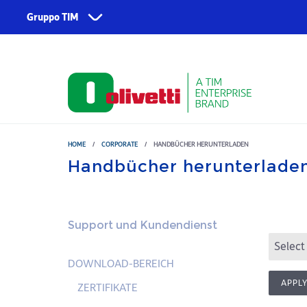
Skip to main content
Gruppo TIM
Corporate
Dienstleistungen
Űber uns
TIM
Fondazione TIM
TIM Business
TIM Enterprise
HOME
/
CORPORATE
/
HANDBÜCHER HERUNTERLADEN
Handbücher herunterlade
Olivetti
Noovle
Telsy
Support und Kundendienst
TIM Brasil
DOWNLOAD-BEREICH
ZERTIFIKATE