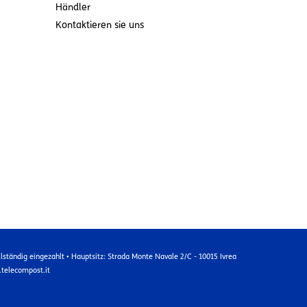
Händler
Kontaktieren sie uns
lständig eingezahlt • Hauptsitz: Strada Monte Navale 2/C - 10015 Ivrea
.telecompost.it