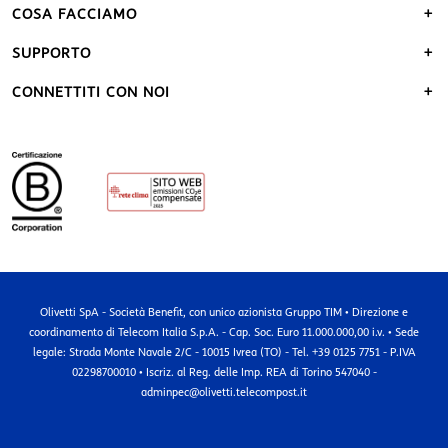
COSA FACCIAMO
SUPPORTO
CONNETTITI CON NOI
Olivetti SpA - Società Benefit, con unico azionista Gruppo TIM • Direzione e
coordinamento di Telecom Italia S.p.A. - Cap. Soc. Euro 11.000.000,00 i.v. • Sede
legale: Strada Monte Navale 2/C - 10015 Ivrea (TO) - Tel. +39 0125 7751 - P.IVA
02298700010 • Iscriz. al Reg. delle Imp. REA di Torino 547040 -
adminpec@olivetti.telecompost.it