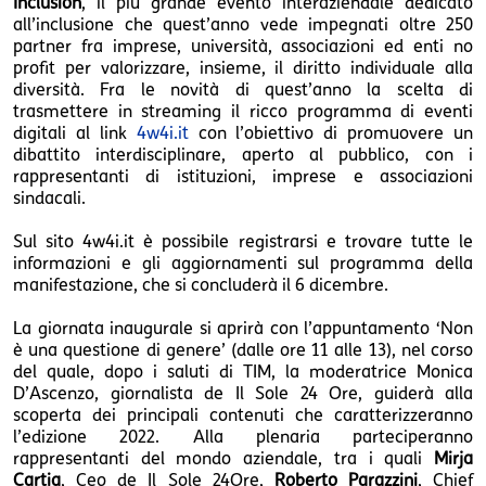
Inclusion
, il più grande evento interaziendale dedicato
all’inclusione che quest’anno vede impegnati oltre 250
partner fra imprese, università, associazioni ed enti no
profit per valorizzare, insieme, il diritto individuale alla
diversità. Fra le novità di quest’anno la scelta di
trasmettere in streaming il ricco programma di eventi
digitali al link
4w4i.it
con l’obiettivo di promuovere un
dibattito interdisciplinare, aperto al pubblico, con i
rappresentanti di istituzioni, imprese e associazioni
sindacali.
Sul sito 4w4i.it è possibile registrarsi e trovare tutte le
informazioni e gli aggiornamenti sul programma della
manifestazione, che si concluderà il 6 dicembre.
La giornata inaugurale si aprirà con l’appuntamento ‘Non
è una questione di genere’ (dalle ore 11 alle 13), nel corso
del quale, dopo i saluti di TIM, la moderatrice Monica
D’Ascenzo, giornalista de Il Sole 24 Ore, guiderà alla
scoperta dei principali contenuti che caratterizzeranno
l’edizione 2022. Alla plenaria parteciperanno
rappresentanti del mondo aziendale, tra i quali
Mirja
Cartia
, Ceo de Il Sole 24Ore,
Roberto Parazzini
, Chief