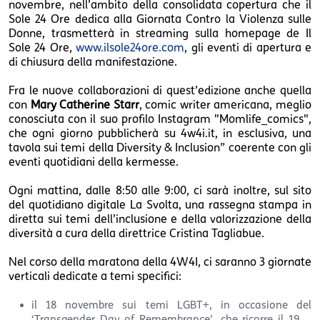
novembre, nell’ambito della consolidata copertura che il
Sole 24 Ore dedica alla Giornata Contro la Violenza sulle
Donne, trasmetterà in streaming sulla homepage de Il
Sole 24 Ore,
www.ilsole24ore.com
, gli eventi di apertura e
di chiusura della manifestazione.
Fra le nuove collaborazioni di quest’edizione anche quella
con
Mary Catherine Starr
, comic writer americana, meglio
conosciuta con il suo profilo Instagram "Momlife_comics",
che ogni giorno pubblicherà su 4w4i.it, in esclusiva, una
tavola sui temi della Diversity & Inclusion” coerente con gli
eventi quotidiani della kermesse.
Ogni mattina, dalle 8:50 alle 9:00, ci sarà inoltre, sul sito
del quotidiano digitale La Svolta, una rassegna stampa in
diretta sui temi dell’inclusione e della valorizzazione della
diversità a cura della direttrice Cristina Tagliabue.
Nel corso della maratona della 4W4I, ci saranno 3 giornate
verticali dedicate a temi specifici:
il 18 novembre sui temi LGBT+, in occasione del
‘Transgender Day of Remembrance’, che ricorre il 19