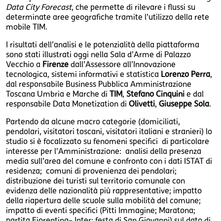
Data City Forecast
, che permette di rilevare i flussi su
determinate aree geografiche tramite l’utilizzo della rete
mobile TIM.
I risultati dell’analisi e le potenzialità della piattaforma
sono stati illustrati oggi nella Sala d’Arme di Palazzo
Vecchio a
Firenze
dall’Assessore all’Innovazione
tecnologica, sistemi informativi e statistica
Lorenzo Perra
,
dal responsabile Business Pubblica Amministrazione
Toscana Umbria e Marche di
TIM
,
Stefano Cinquini
e dal
responsabile Data Monetization di
Olivetti
,
Giuseppe Sola
.
Partendo da alcune macro categorie (domiciliati,
pendolari, visitatori toscani, visitatori italiani e stranieri) lo
studio si è focalizzato su fenomeni specifici di particolare
interesse per l’Amministrazione: analisi della presenza
media sull’area del comune e confronto con i dati ISTAT di
residenza; comuni di provenienza dei pendolari;
distribuzione dei turisti sul territorio comunale con
evidenza delle nazionalità più rappresentative; impatto
della riapertura delle scuole sulla mobilità del comune;
impatto di eventi specifici (Pitti Immagine; Maratona;
partita Fiorentina– Inter; festa di San Giovanni) sul dato di