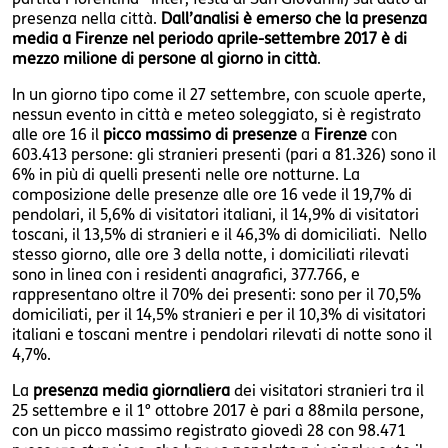
presenza nella città.
Dall’analisi è emerso che la presenza
media a Firenze nel periodo aprile-settembre 2017 è di
mezzo milione di persone al giorno in città
.
In un giorno tipo come il 27 settembre, con scuole aperte,
nessun evento in città e meteo soleggiato, si è registrato
alle ore 16 il
picco massimo di presenze
a
Firenze
con
603.413 persone: gli stranieri presenti (pari a 81.326) sono il
6% in più di quelli presenti nelle ore notturne. La
composizione delle presenze alle ore 16 vede il 19,7% di
pendolari, il 5,6% di visitatori italiani, il 14,9% di visitatori
toscani, il 13,5% di stranieri e il 46,3% di domiciliati. Nello
stesso giorno, alle ore 3 della notte, i domiciliati rilevati
sono in linea con i residenti anagrafici, 377.766, e
rappresentano oltre il 70% dei presenti: sono per il 70,5%
domiciliati, per il 14,5% stranieri e per il 10,3% di visitatori
italiani e toscani mentre i pendolari rilevati di notte sono il
4,7%.
La
presenza media giornaliera
dei visitatori stranieri tra il
25 settembre e il 1° ottobre 2017 è pari a 88mila persone,
con un picco massimo registrato giovedì 28 con 98.471