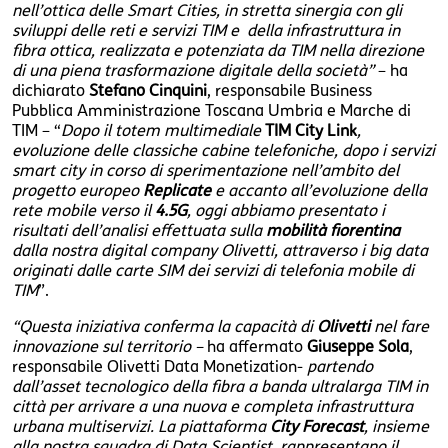
nell’ottica delle Smart Cities, in stretta sinergia con gli
sviluppi delle reti e servizi TIM e della infrastruttura in
fibra ottica, realizzata e potenziata da TIM
nella direzione
di una piena trasformazione digitale della società”
– ha
dichiarato
Stefano Cinquini
, responsabile Business
Pubblica Amministrazione Toscana Umbria e Marche di
TIM – “
Dopo il totem multimediale
TIM City Link
,
evoluzione delle classiche cabine telefoniche, dopo i servizi
smart city in corso di sperimentazione nell’ambito del
progetto europeo
Replicate
e accanto all’evoluzione della
rete mobile verso il
4.5G
, oggi abbiamo presentato i
risultati dell’analisi effettuata sulla
mobilità fiorentina
dalla nostra digital company Olivetti, attraverso i big data
originati dalle carte SIM dei servizi di telefonia mobile di
TIM
”.
“Questa iniziativa conferma la capacità di
Olivetti
nel fare
innovazione sul territorio –
ha affermato
Giuseppe Sola
,
responsabile Olivetti Data Monetization-
partendo
dall’asset tecnologico della fibra a banda ultralarga TIM in
città per arrivare a una nuova e completa infrastruttura
urbana multiservizi. La piattaforma
City Forecast
, insieme
alla nostra squadra di
Data Scientist
, rappresentano il