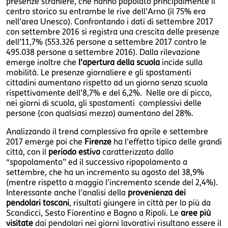
presenze straniere, che hanno popolato principalmente il
centro storico su entrambe le rive dell’Arno (il 75% era
nell’area Unesco). Confrontando i dati di settembre 2017
con settembre 2016 si registra una crescita delle presenze
dell’11,7% (553.326 persone a settembre 2017 contro le
495.038 persone a settembre 2016). Dalla rilevazione
emerge inoltre che
l’apertura della scuola
incide sulla
mobilità. Le presenze giornaliere e gli spostamenti
cittadini aumentano rispetto ad un giorno senza scuola
rispettivamente dell’8,7% e del 6,2%. Nelle ore di picco,
nei giorni di scuola, gli spostamenti complessivi delle
persone (con qualsiasi mezzo) aumentano del 28%.
Analizzando il trend complessivo fra aprile e settembre
2017 emerge poi che
Firenze
ha l’effetto tipico delle grandi
città, con il
periodo estivo
caratterizzato dallo
“spopolamento” ed il successivo ripopolamento a
settembre, che ha un incremento su agosto del 38,9%
(mentre rispetto a maggio l’incremento scende del 2,4%).
Interessante anche l’analisi della
provenienza dei
pendolari toscani
, risultati giungere in città per lo più da
Scandicci, Sesto Fiorentino e Bagno a Ripoli. Le
aree più
visitate
dai pendolari nei giorni lavorativi risultano essere il