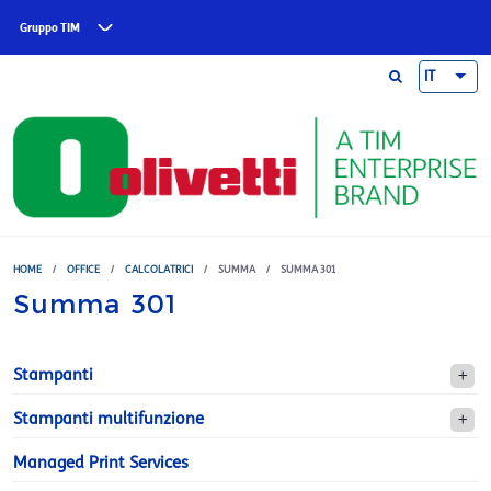
Skip to main content
Gruppo TIM
IT
HOME
/
OFFICE
/
CALCOLATRICI
/
SUMMA
/
SUMMA 301
Summa 301
Stampanti
Stampanti multifunzione
Managed Print Services