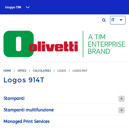
Skip to main content
Gruppo TIM
IT
HOME
/
OFFICE
/
CALCOLATRICI
/
LOGOS
/
LOGOS 914T
Logos 914T
Stampanti
Stampanti multifunzione
Managed Print Services