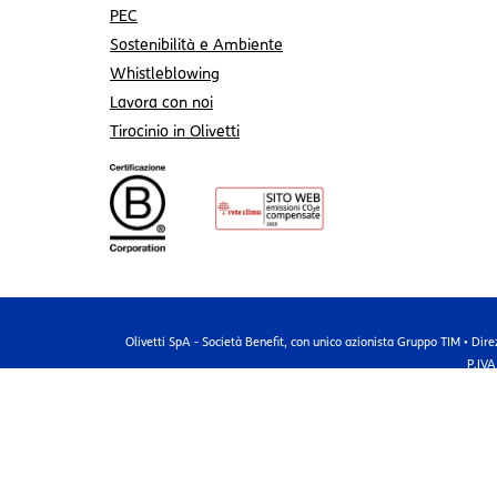
PEC
Sostenibilità e Ambiente
Whistleblowing
Lavora con noi
Tirocinio in Olivetti
Olivetti SpA - Società Benefit, con unico azionista Gruppo TIM • Dire
P.IVA