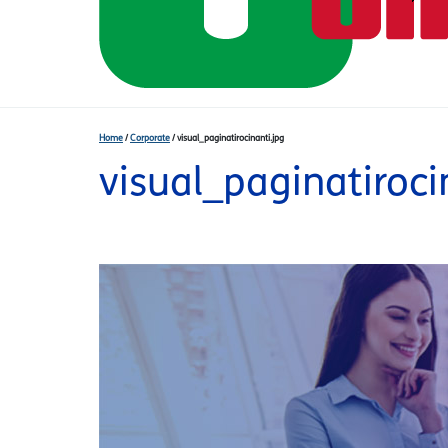
Home
/
Corporate
/
visual_paginatirocinanti.jpg
visual_paginatiroci