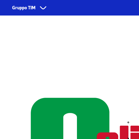
Skip to main content
Gruppo TIM
Corporate
Servizi
Chi siamo
TIM
Fondazione TIM
TIM Business
TIM Enterprise
Olivetti
Noovle
Telsy
TIM Brasil