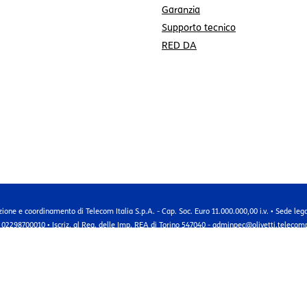
Garanzia
Supporto tecnico
RED DA
zione e coordinamento di Telecom Italia S.p.A. - Cap. Soc. Euro 11.000.000,00 i.v. • Sede leg
 02298700010 • Iscriz. al Reg. delle Imp. REA di Torino 547040 - adminpec@olivetti.telecomp
-
-
-
Note Legali
Privacy
Web Privacy Policy & Cookie
Dichiarazione di accessibilità