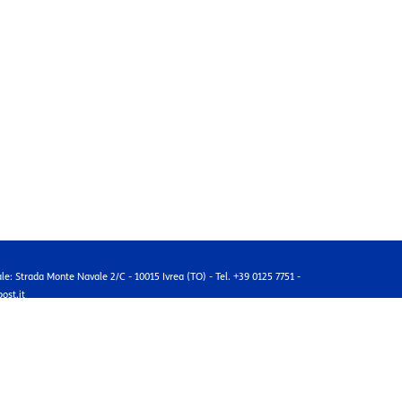
ale: Strada Monte Navale 2/C - 10015 Ivrea (TO) - Tel. +39 0125 7751 -
ost.it