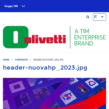
Skip to main content
Gruppo TIM
IT
HOME
/
CORPORATE
/
HEADER-NUOVAHP_2023.JPG
header-nuovahp_2023.jpg