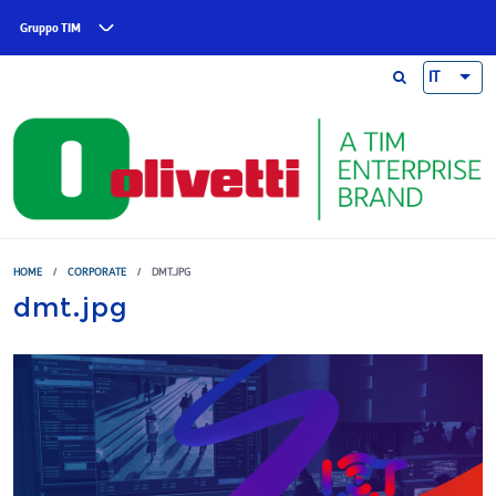
Skip to main content
Gruppo TIM
IT
HOME
/
CORPORATE
/
DMT.JPG
dmt.jpg