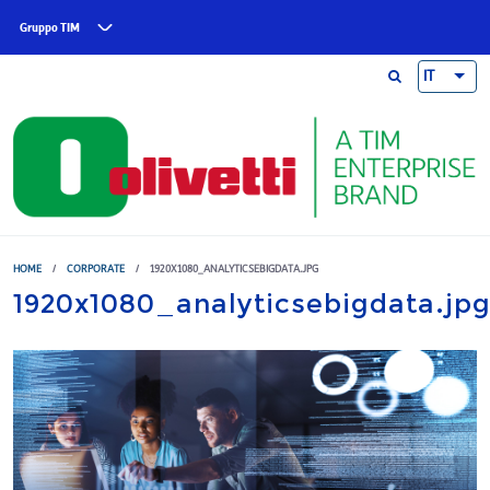
Skip to main content
Gruppo TIM
IT
HOME
/
CORPORATE
/
1920X1080_ANALYTICSEBIGDATA.JPG
1920x1080_analyticsebigdata.jp