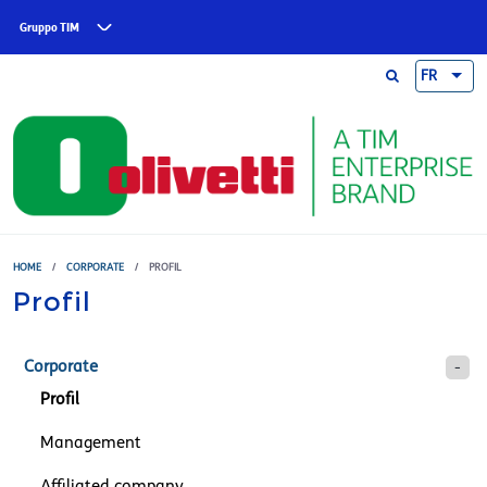
Skip to main content
Gruppo TIM
FR
HOME
/
CORPORATE
/
PROFIL
Profil
Corporate
Profil
Management
Affiliated company