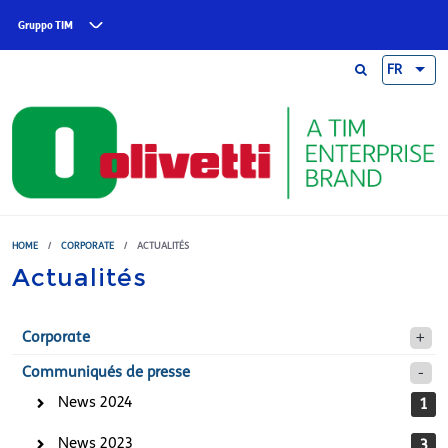
Skip to main content
Gruppo TIM
FR
HOME
/
CORPORATE
/
ACTUALITÉS
Actualités
Corporate
Communiqués de presse
News 2024
1
News 2023
3