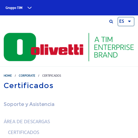
Skip to main content
Gruppo TIM
ES
HOME
/
CORPORATE
/
CERTIFICADOS
Certificados
Soporte y Asistencia
ÁREA DE DESCARGAS
CERTIFICADOS