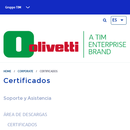
Skip to main content
Gruppo TIM
ES
HOME
/
CORPORATE
/
CERTIFICADOS
Certificados
Soporte y Asistencia
ÁREA DE DESCARGAS
CERTIFICADOS