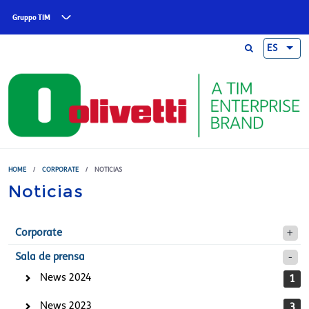
Skip to main content
Gruppo TIM
ES
HOME
/
CORPORATE
/
NOTICIAS
Noticias
Corporate
Sala de prensa
News 2024
1
News 2023
3