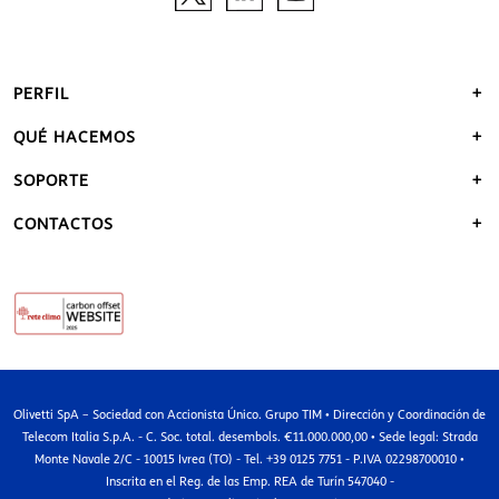
PERFIL
QUÉ HACEMOS
SOPORTE
CONTACTOS
Olivetti SpA – Sociedad con Accionista Único. Grupo TIM • Dirección y Coordinación de
Telecom Italia S.p.A. - C. Soc. total. desembols. €11.000.000,00 • Sede legal: Strada
Monte Navale 2/C - 10015 Ivrea (TO) - Tel. +39 0125 7751 - P.IVA 02298700010 •
Inscrita en el Reg. de las Emp. REA de Turín 547040 -